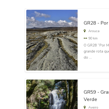
GR28 - Por
Arouca
90 km
O GR28 “Por Mo
grande rota que
do …
GR59 - Gran
Verde
Aveiro