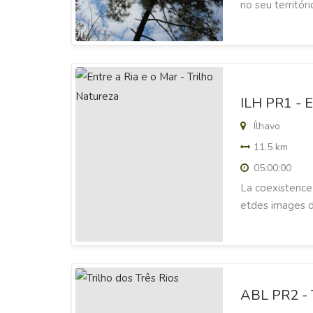
no seu territó
ILH PR1 - E
Ílhavo
11.5 km
05:00:00
La coexistence 
etdes images d'
ABL PR2 - T