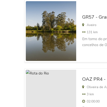
GR57 - Gran
Aveiro
131 km
Em torno do pri
concelhos de Ov
OAZ PR4 - 
Oliveira de A
3 km
02:00:00