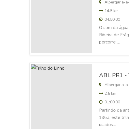
Albergaria-a
14.5 km
04:50:00
O som da água 
Ribeira de Frág
percorre …
ABL PR1 - 
Albergaria-a
2.5 km
01:00:00
Partindo da ant
1963, este tril
usados…