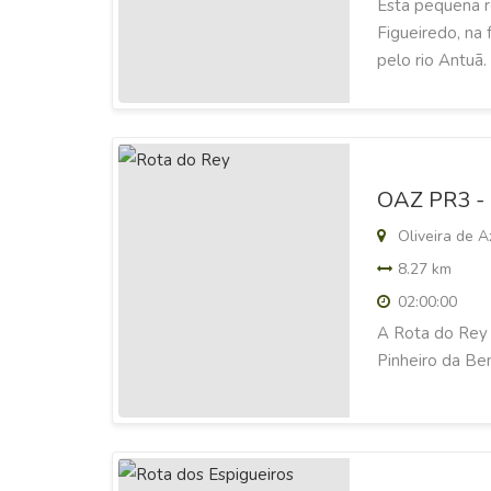
Esta pequena r
Figueiredo, na
pelo rio Antuã.
OAZ PR3 - 
Oliveira de A
8.27 km
02:00:00
A Rota do Rey l
Pinheiro da Be