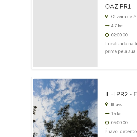
OAZ PR1 - 
Oliveira de A
4.7 km
02:00:00
Localizada na f
prima pela sua
ILH PR2 - E
Ílhavo
15 km
05:00:00
Ílhavo, detent