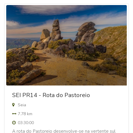
SEI PR14 - Rota do Pastoreio
Seia
7.78 km
03:30:00
A rota do Pastoreio desenvolve-se na vertente sul