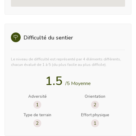
Difficulté du sentier
Le niveau de difficulté est représenté par 4 éléments différents,
chacun évalué de 1 à 5 (du plus facile au plus difficile).
1.5
/5 Moyenne
Adversité
Orientation
1
2
Type de terrain
Effort physique
2
1