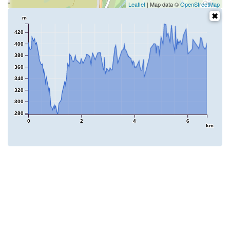
Leaflet
| Map data ©
OpenStreetMap
m
420
400
380
360
340
320
300
280
0
2
4
6
km