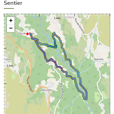
Sentier
+
−