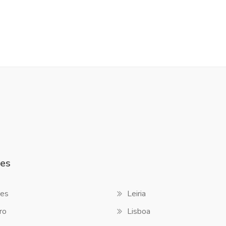
es
es
Leiria
ro
Lisboa