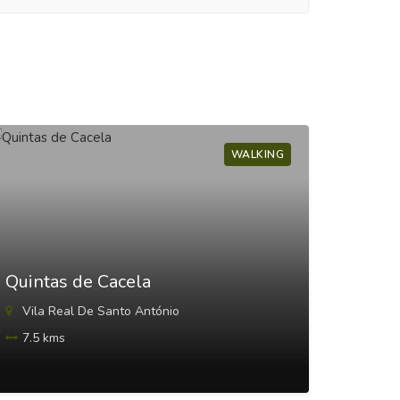
WALKING
Cidad
Quintas de Cacela
Vila 
Vila Real De Santo António
3 km
7.5 kms
01:00