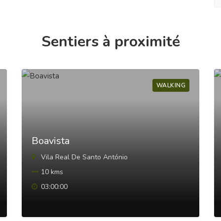
Sentiers à proximité
WALKING
Boavista
Vila Real De Santo António
10 kms
03:00:00