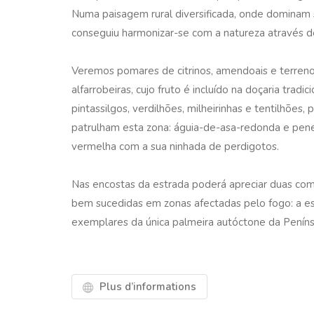
Numa paisagem rural diversificada, onde dominam
conseguiu harmonizar-se com a natureza através de
Veremos pomares de citrinos, amendoais e terreno
alfarrobeiras, cujo fruto é incluído na doçaria trad
pintassilgos, verdilhões, milheirinhas e tentilhões
patrulham esta zona: águia-de-asa-redonda e penei
vermelha com a sua ninhada de perdigotos.
Nas encostas da estrada poderá apreciar duas co
bem sucedidas em zonas afectadas pelo fogo: a e
exemplares da única palmeira autóctone da Penínsu
Plus d’informations